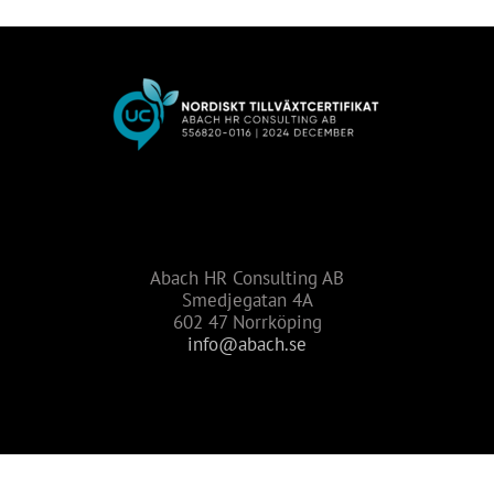
Abach HR Consulting AB
Smedjegatan 4A
602 47 Norrköping
info@abach.se