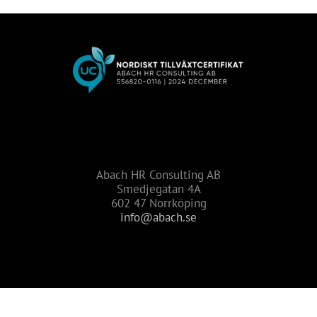
Abach HR Consulting AB
Smedjegatan 4A
602 47 Norrköping
info@abach.se